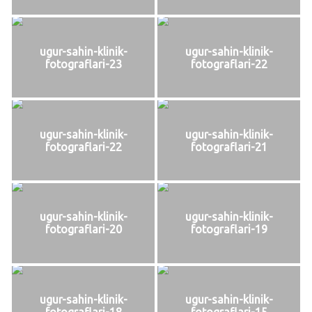
ugur-sahin-klinik-
ugur-sahin-klinik-
fotograflari-23
fotograflari-22
ugur-sahin-klinik-
ugur-sahin-klinik-
fotograflari-22
fotograflari-21
ugur-sahin-klinik-
ugur-sahin-klinik-
fotograflari-20
fotograflari-19
ugur-sahin-klinik-
ugur-sahin-klinik-